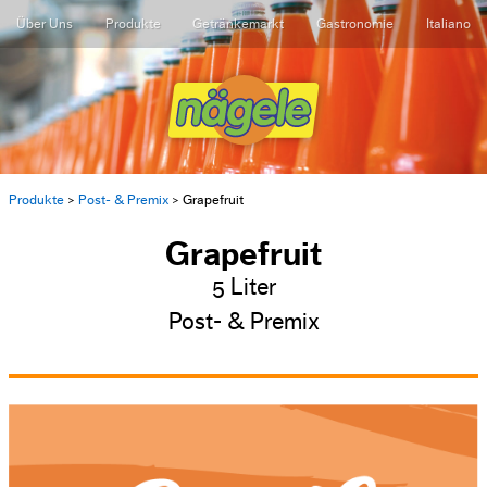
Über Uns
Produkte
Getränkemarkt
Gastronomie
Italiano
Produkte
>
Post- & Premix
>
Grapefruit
Grapefruit
5 Liter
Post- & Premix