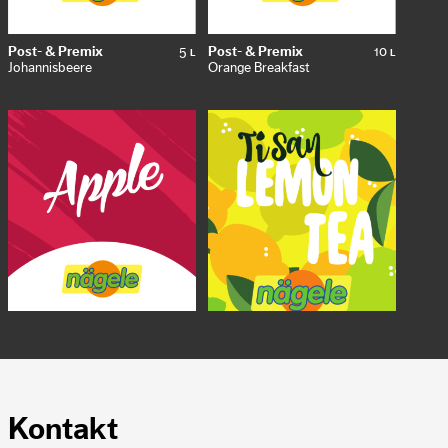
Post- & Premix
5
Post- & Premix
10
L
L
Johannisbeere
Orange Breakfast
Post- & Premix
10
Post- & Premix
5
L
L
Apfel Scool
Zitronentee
Kontakt