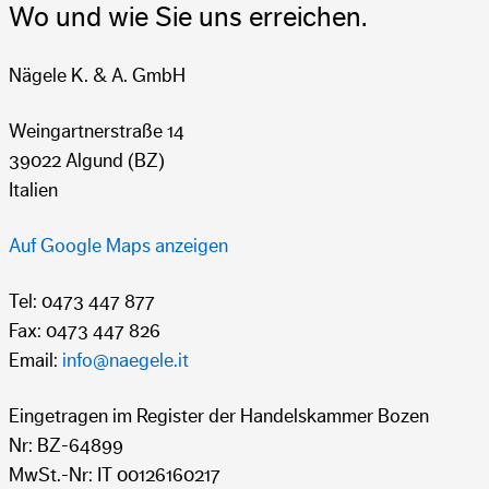
Wo und wie Sie uns erreichen.
Nägele K. & A. GmbH
Weingartnerstraße 14
39022 Algund (BZ)
Italien
Post- & Premix
10
Post- & Premix
5
L
L
Cola Scool
Pfirsichtee
Auf Google Maps anzeigen
Tel: 0473 447 877
Fax: 0473 447 826
Email:
info@naegele.it
Eingetragen im Register der Handelskammer Bozen
Nr: BZ-64899
MwSt.-Nr: IT 00126160217