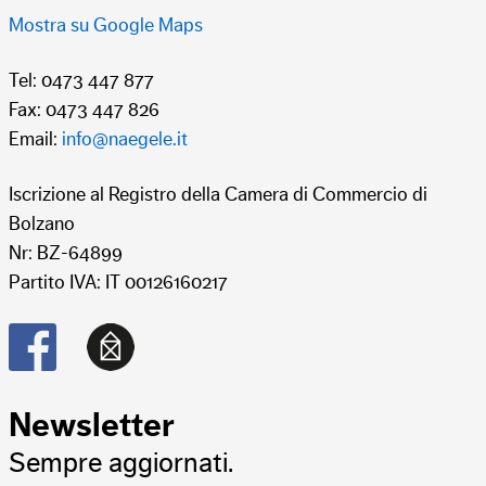
Mostra su Google Maps
Tel: 0473 447 877
Fax: 0473 447 826
Email:
info@naegele.it
Iscrizione al Registro della Camera di Commercio di
Bolzano
Nr: BZ-64899
Partito IVA: IT 00126160217
Succhi di frutta
1
Succhi di frutta
1
L
L
Succo d'arancia
Succo bio-mela
Newsletter
Sempre aggiornati.