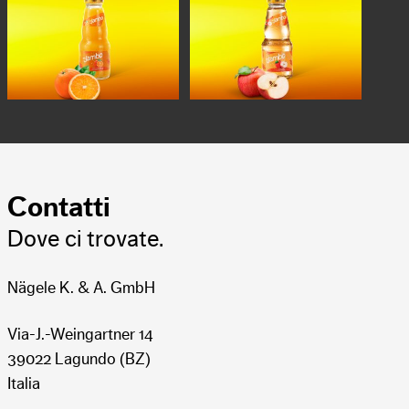
Succhi di frutta
0,2
Succhi di frutta
0,2
L
L
Succo d'arancia
Succo di mela
Contatti
Dove ci trovate.
Nägele K. & A. GmbH
Via-J.-Weingartner 14
39022 Lagundo (BZ)
Italia
Succhi di frutta
0,2
Succhi di frutta
0,2
L
L
Succo d'ananas
Succo d'uva