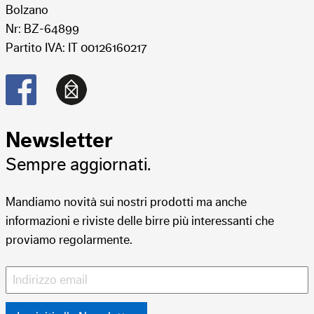
Bolzano
Nr: BZ-64899
Partito IVA: IT 00126160217
Post- e Premix
5
Post- e Premix
10
L
L
wellvita green tea
Orange Red
Newsletter
Sempre aggiornati.
Mandiamo novità sui nostri prodotti ma anche
informazioni e riviste delle birre più interessanti che
proviamo regolarmente.