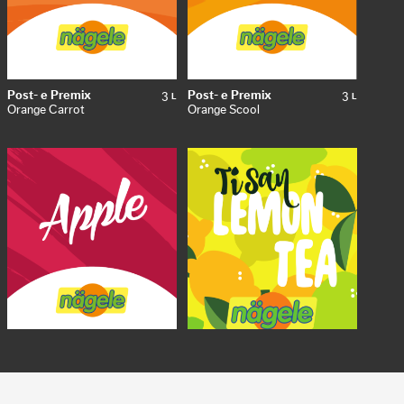
Post- e Premix
3
Post- e Premix
3
L
L
Orange Carrot
Orange Scool
Post- e Premix
10
Post- e Premix
5
L
L
Apfelschorle Scool
Tè al limone