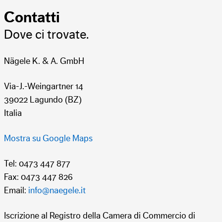
Contatti
Dove ci trovate.
Nägele K. & A. GmbH
Via-J.-Weingartner 14
39022 Lagundo (BZ)
Italia
Post- e Premix
5
Post- e Premix
10
L
L
Ribes nero
Limetta Scool
Mostra su Google Maps
Tel: 0473 447 877
Fax: 0473 447 826
Email:
info@naegele.it
Iscrizione al Registro della Camera di Commercio di