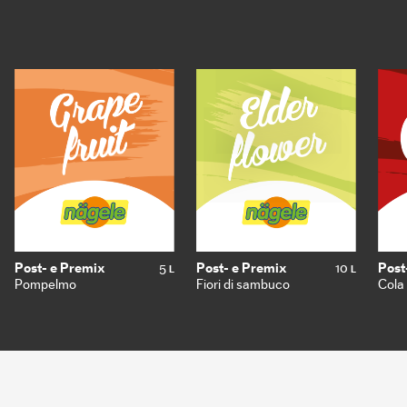
Post- e Premix
5
Post- e Premix
10
Post
L
L
Pompelmo
Fiori di sambuco
Cola