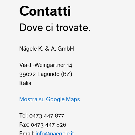
Contatti
Dove ci trovate.
Post- e Premix
5
Post- e Premix
10
L
L
Orange-Passion-Mango
Spuma
Nägele K. & A. GmbH
Via-J.-Weingartner 14
39022 Lagundo (BZ)
Italia
Mostra su Google Maps
Tel: 0473 447 877
Fax: 0473 447 826
Email:
info@naegele.it