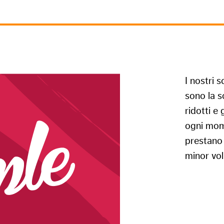
I nostri s
sono la s
ridotti e
ogni mome
prestano 
minor vo