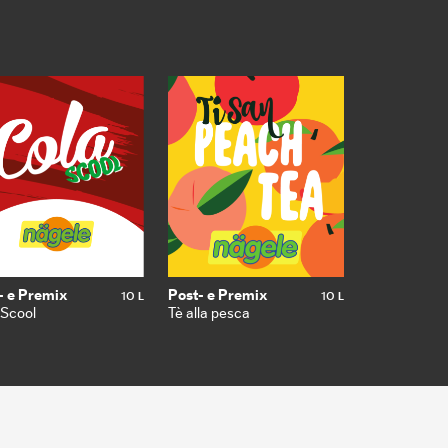
- e Premix
10
Post- e Premix
10
L
L
 Scool
Tè alla pesca