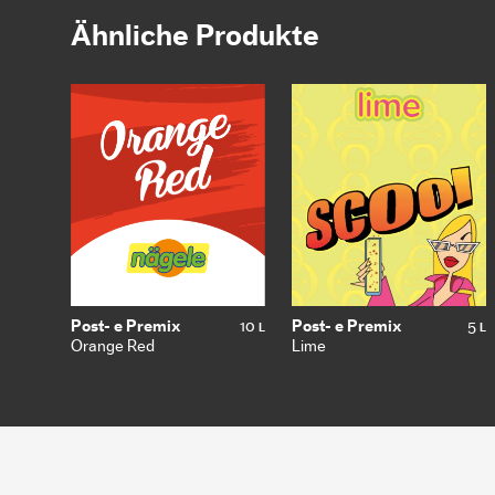
Ähnliche Produkte
Post- e Premix
10
Post- e Premix
5
L
L
Orange Red
Lime