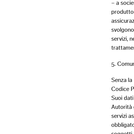
– a socie
produttori
assicuraz
svolgono 
servizi, n
trattame
5. Comun
Senza la 
Codice Pr
Suoi dati 
Autorità 
servizi a
obbligato