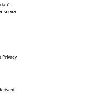
dati” –
r servizi
e Privacy
derivanti