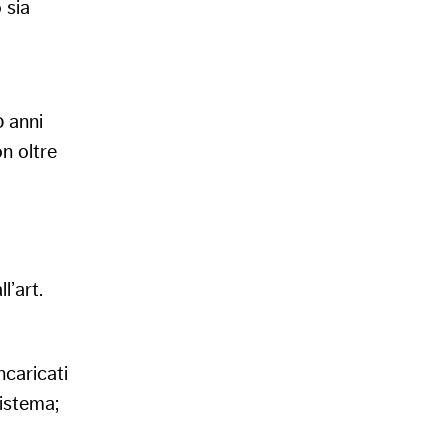
 sia
0 anni
on oltre
l’art.
ncaricati
sistema;