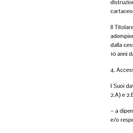
distruzio
cartaceo 
Il Titola
adempiere
dalla ces
10 anni d
4. Access
I Suoi dat
2.A) e 2.B
– a dipen
e/o respo