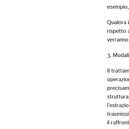
esempio,
Qualora i
rispetto 
verranno 
3. Modal
Il tratta
operazion
precisame
struttura
l’estrazi
trasmissi
il raffro