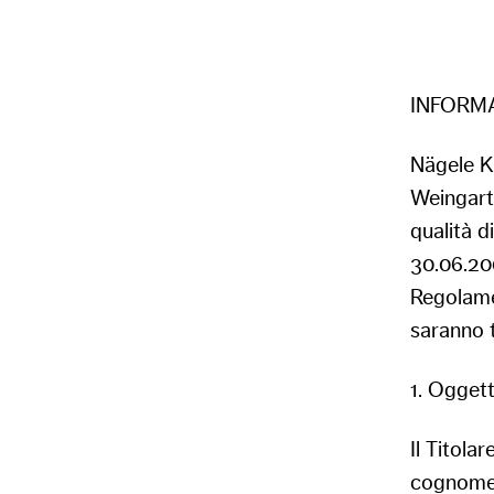
INFORMA
Nägele K.
Weingartn
qualità d
30.06.200
Regolame
saranno t
1. Ogget
Il Titola
cognome, 