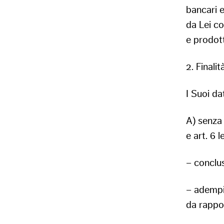
bancari e
da Lei co
e prodott
2. Finali
I Suoi da
A) senza 
e art. 6 l
– conclus
– adempie
da rappor