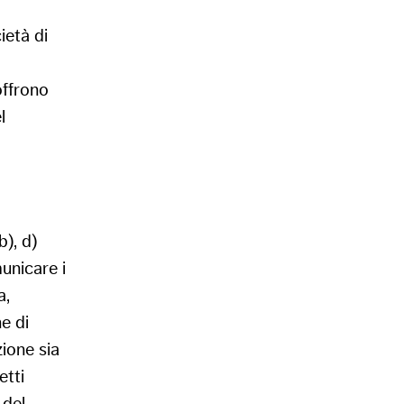
ietà di
offrono
l
b), d)
municare i
a,
ne di
zione sia
etti