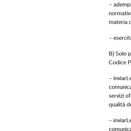
– adempie
normativ
materia d
– esercita
B) Solo p
Codice Pr
– inviarL
comunica
servizi o
qualità de
– inviarL
comunica