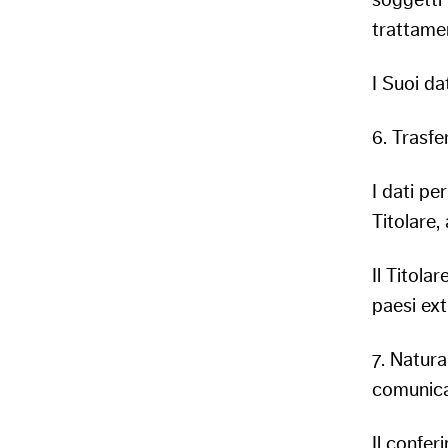
soggetti 
trattame
I Suoi da
6. Trasfe
I dati pe
Titolare,
Il Titolar
paesi ext
7. Natur
comunic
Il conferi