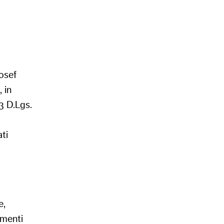
osef
 in
13 D.Lgs.
ti
e,
imenti