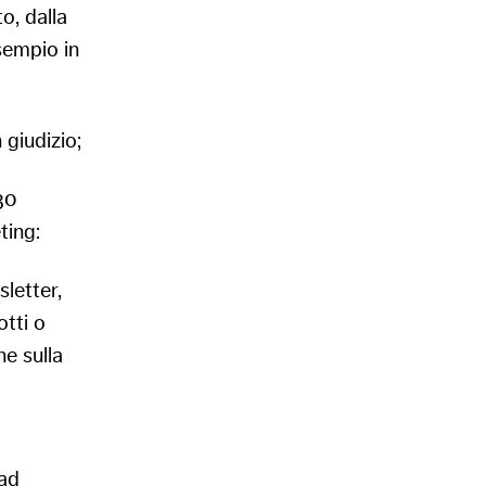
o, dalla
sempio in
n giudizio;
30
ting:
sletter,
tti o
ne sulla
(ad