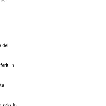
 del
e del
eriti in
ta
atorio. In