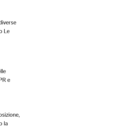
diverse
to Le
lle
DPR e
osizione,
o la